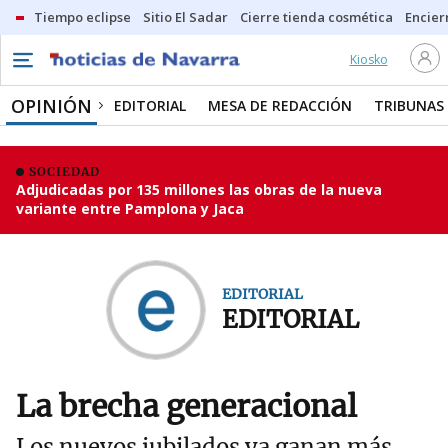
Tiempo eclipse
Sitio El Sadar
Cierre tienda cosmética
Encier
Kiosko
OPINIÓN
EDITORIAL
MESA DE REDACCIÓN
TRIBUNAS
SOCIEDAD
Adjudicadas por 135 millones las obras de la nueva
variante entre Pamplona y Jaca
EDITORIAL
EDITORIAL
La brecha generacional
Los nuevos jubilados ya ganan más