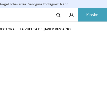
Ángel Echeverría
Georgina Rodríguez
Nápoles - Osasuna
Insultos rac
Kiosko
IRECTORA
LA VUELTA DE JAVIER VIZCAÍNO