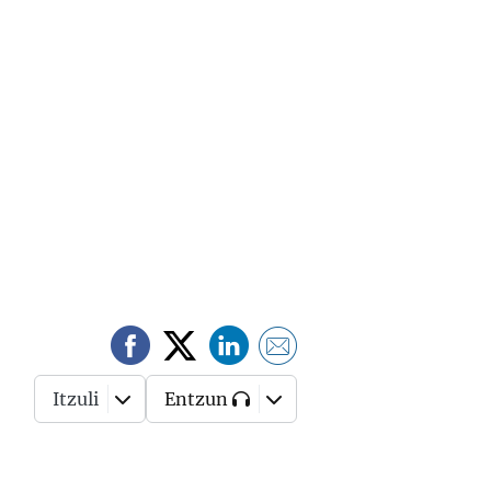
Itzuli
Entzun