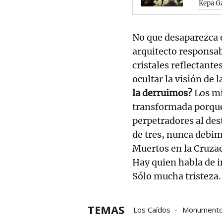
Kepa G
No que desaparezca e
arquitecto responsa
cristales reflectante
ocultar la visión de 
la derruimos?
Los mi
transformada porque 
perpetradores al dest
de tres, nunca debim
Muertos en la Cruzad
Hay quien habla de i
Sólo mucha tristeza.
TEMAS
Los Caídos
Monumento 