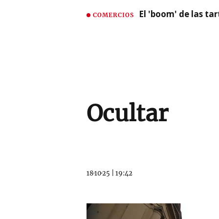
El 'boom' de las t
COMERCIOS
Ocultar
18·10·25
|
19:42