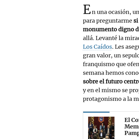
E
n una ocasión, un
para preguntarme
si
monumento digno de
allá. Levanté la mir
Los Caídos
. Les aseg
gran valor, un sepul
franquismo que ofen
semana hemos cono
sobre el futuro cen
y en el mismo se pro
protagonismo a la 
El Co
Memo
Pamp