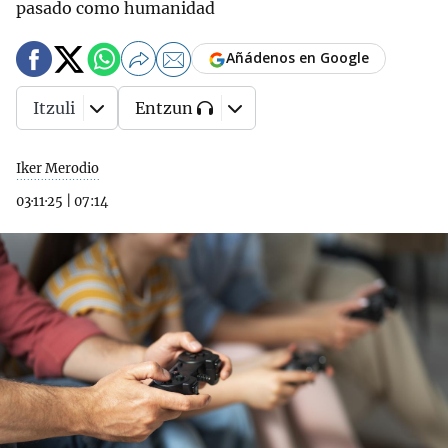
pasado como humanidad
Añádenos en Google
Itzuli
Entzun
Iker Merodio
03·11·25
|
07:14