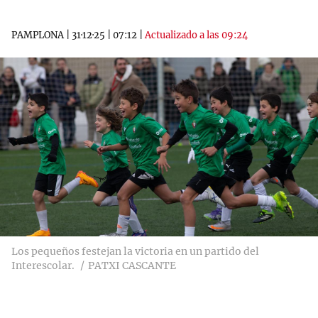
PAMPLONA
|
31·12·25
|
07:12
|
Actualizado a las 09:24
Los pequeños festejan la victoria en un partido del
Interescolar.
PATXI CASCANTE