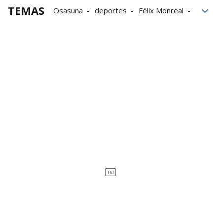
TEMAS
Osasuna
deportes
Félix Monreal
Diario de Noticias
Torneo Interescolar