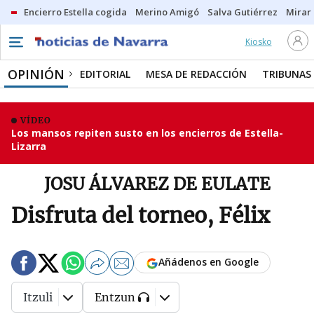
Encierro Estella cogida
Merino Amigó
Salva Gutiérrez
Mirar 
Kiosko
OPINIÓN
EDITORIAL
MESA DE REDACCIÓN
TRIBUNAS
VÍDEO
Los mansos repiten susto en los encierros de Estella-
Lizarra
JOSU ÁLVAREZ DE EULATE
Disfruta del torneo, Félix
Añádenos en Google
Itzuli
Entzun