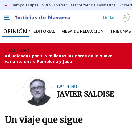
Tiempo eclipse
Sitio El Sadar
Cierre tienda cosmética
Encier
Kiosko
OPINIÓN
EDITORIAL
MESA DE REDACCIÓN
TRIBUNAS
SOCIEDAD
Adjudicadas por 135 millones las obras de la nueva
variante entre Pamplona y Jaca
LA TRIBU
JAVIER SALDISE
Un viaje que sigue