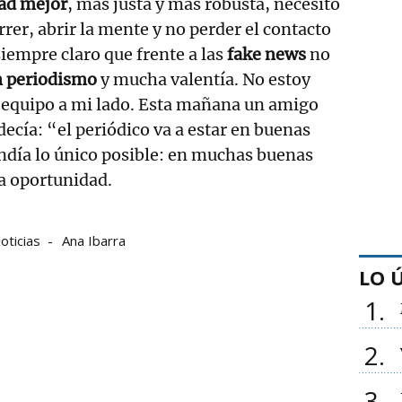
ad mejor
, más justa y más robusta, necesito
rer, abrir la mente y no perder el contacto
 siempre claro que frente a las
fake news
no
 periodismo
y mucha valentía. No estoy
r equipo a mi lado. Esta mañana un amigo
decía: “el periódico va a estar en buenas
ndía lo único posible: en muchas buenas
a oportunidad.
oticias
Ana Ibarra
LO 
1
2
3