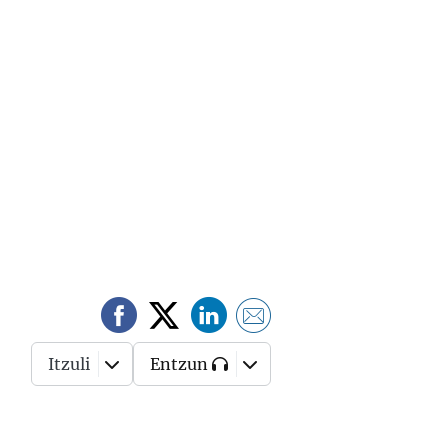
Itzuli
Entzun