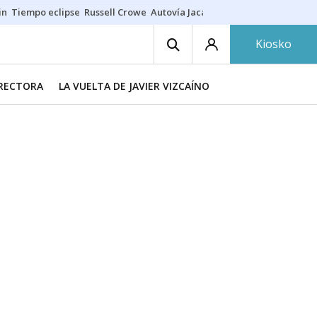
in
Tiempo eclipse
Russell Crowe
Autovía Jaca
Ronald Araújo
Prohibic
Kiosko
IRECTORA
LA VUELTA DE JAVIER VIZCAÍNO