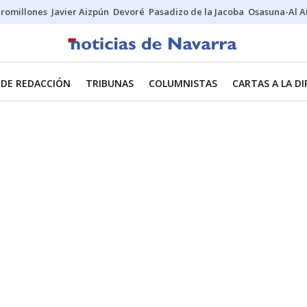
uromillones
Javier Aizpún
Devoré
Pasadizo de la Jacoba
Osasuna-Al A
 DE REDACCIÓN
TRIBUNAS
COLUMNISTAS
CARTAS A LA D