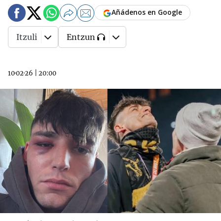
Añádenos en Google
Itzuli
Entzun
10·02·26
|
20:00