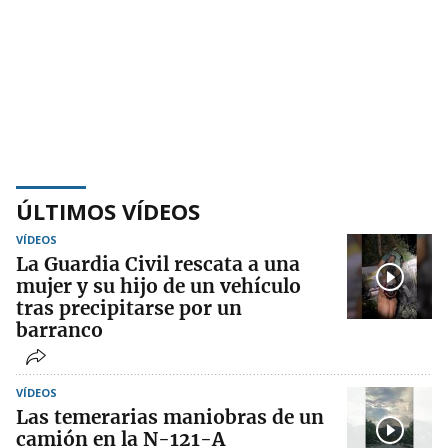
ÚLTIMOS VÍDEOS
VÍDEOS
La Guardia Civil rescata a una
mujer y su hijo de un vehículo
tras precipitarse por un
barranco
VÍDEOS
Las temerarias maniobras de un
camión en la N-121-A