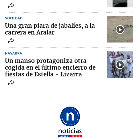
SOCIEDAD
Una gran piara de jabalíes, a la
carrera en Aralar
NAVARRA
Un manso protagoniza otra
cogida en el último encierro de
fiestas de Estella - Lizarra