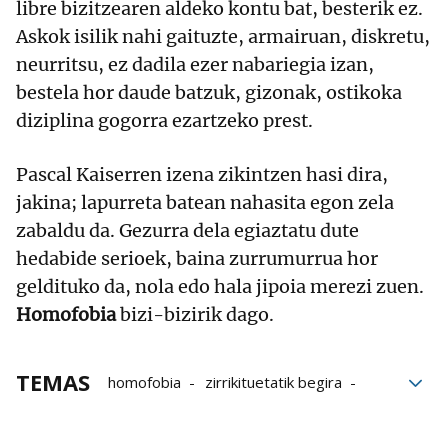
libre bizitzearen aldeko kontu bat, besterik ez.
Askok isilik nahi gaituzte, armairuan, diskretu,
neurritsu, ez dadila ezer nabariegia izan,
bestela hor daude batzuk, gizonak, ostikoka
diziplina gogorra ezartzeko prest.
Pascal Kaiserren izena zikintzen hasi dira,
jakina; lapurreta batean nahasita egon zela
zabaldu da. Gezurra dela egiaztatu dute
hedabide serioek, baina zurrumurrua hor
geldituko da, nola edo hala jipoia merezi zuen.
Homofobia
bizi-bizirik dago.
TEMAS
homofobia
zirrikituetatik begira
Iritziak
Euskara