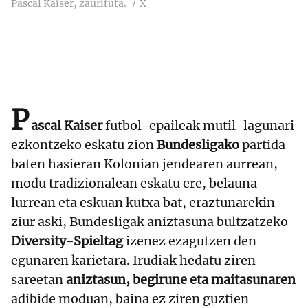
Pascal Kaiser, zaurituta.
X
P
ascal Kaiser
futbol-epaileak mutil-lagunari
ezkontzeko eskatu zion
Bundesligako
partida
baten hasieran Kolonian jendearen aurrean,
modu tradizionalean eskatu ere, belauna
lurrean eta eskuan kutxa bat, eraztunarekin
ziur aski, Bundesligak aniztasuna bultzatzeko
Diversity-Spieltag
izenez ezagutzen den
egunaren karietara. Irudiak hedatu ziren
sareetan
aniztasun, begirune eta maitasunaren
adibide moduan, baina ez ziren guztien