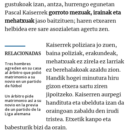
gustukoak izan, antza, hurrengo egunetan
Pascal Kaiserrek
gorroto mezuak, irainak eta
mehatxuak
jaso baitzituen; haren etxearen
helbidea ere sare asozialetan agertu zen.
Kaiserrek poliziara jo zuen,
baina poliziak, erakundeak,
RELACIONADAS
mehatxuak ez zirela ez larriak
Tres hombres
agreden en su casa
ez berehalakoak azaldu zion.
al árbitro que pidió
matrimonio a su
Handik hogei minutura hiru
novio en un partido
gizon etxera sartu ziren
de fútbol
jipoitzeko. Kaiserren aurpegi
Un árbitro pide
matrimonio así a su
handituta eta ubelduta izan da
novio en la previa
de un partido de la
oraingoan zabaldu den irudi
Liga alemana
tristea. Etxetik kanpo eta
babesturik bizi da orain.