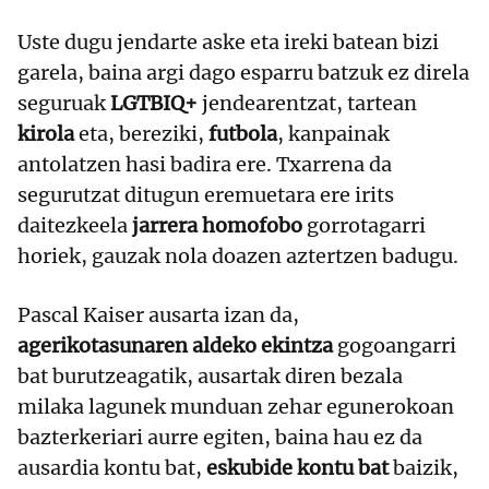
Uste dugu jendarte aske eta ireki batean bizi
garela, baina argi dago esparru batzuk ez direla
seguruak
LGTBIQ+
jendearentzat, tartean
kirola
eta, bereziki,
futbola
, kanpainak
antolatzen hasi badira ere. Txarrena da
segurutzat ditugun eremuetara ere irits
daitezkeela
jarrera homofobo
gorrotagarri
horiek, gauzak nola doazen aztertzen badugu.
Pascal Kaiser ausarta izan da,
agerikotasunaren aldeko ekintza
gogoangarri
bat burutzeagatik, ausartak diren bezala
milaka lagunek munduan zehar egunerokoan
bazterkeriari aurre egiten, baina hau ez da
ausardia kontu bat,
eskubide kontu bat
baizik,