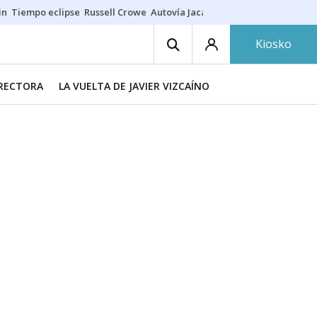
in
Tiempo eclipse
Russell Crowe
Autovía Jaca
Ronald Araújo
Prohibic
Kiosko
IRECTORA
LA VUELTA DE JAVIER VIZCAÍNO