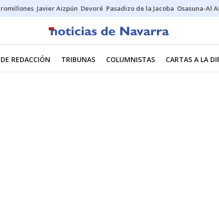
uromillones
Javier Aizpún
Devoré
Pasadizo de la Jacoba
Osasuna-Al A
 DE REDACCIÓN
TRIBUNAS
COLUMNISTAS
CARTAS A LA D