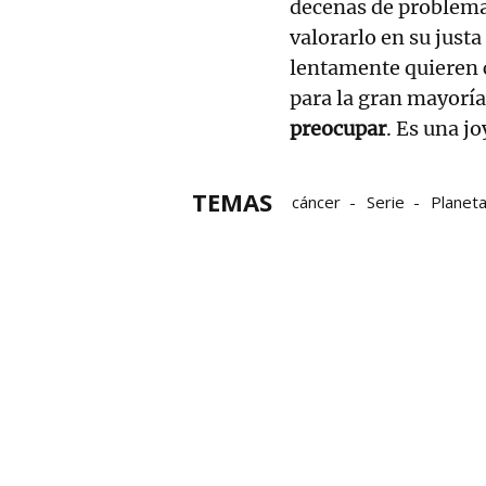
decenas de problema
valorarlo en su just
lentamente quieren 
para la gran mayorí
preocupar
. Es una jo
TEMAS
cáncer
Serie
Planet