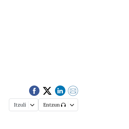
Itzuli
Entzun