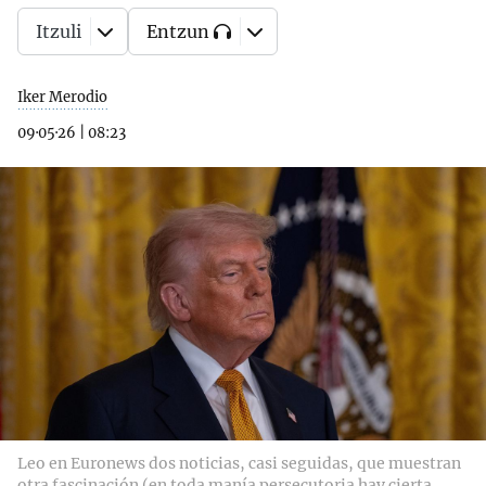
Itzuli
Entzun
Iker Merodio
09·05·26
|
08:23
Leo en Euronews dos noticias, casi seguidas, que muestran
otra fascinación (en toda manía persecutoria hay cierta