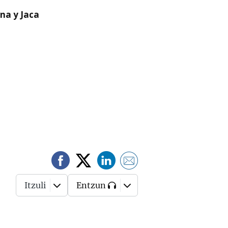
na y Jaca
Itzuli
Entzun