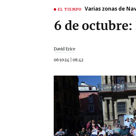
Varias zonas de Nav
EL TIEMPO
6 de octubre:
David Erice
06·10·24
|
08:42