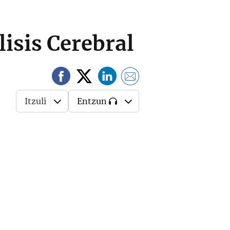
lisis Cerebral
Itzuli
Entzun