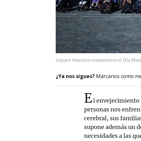
Aspace Navarra conmemora el Día Mundi
¿Ya nos sigues?
Márcanos como me
E
l envejecimiento 
personas nos enfrent
cerebral, sus famili
supone además un de
necesidades a las qu