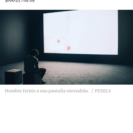
30·06·25
|
09:09
Hombre frente a una pantalla encendida.
PEXELS