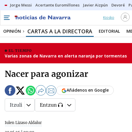
Jorge Messi
Acertante Euromillones
Javier Aizpún
Devoré
P
Kiosko
CARTAS A LA DIRECTORA
OPINIÓN
EDITORIAL
ME
EL TIEMPO
Varias zonas de Navarra en alerta naranja por tormentas
Nacer para agonizar
Añádenos en Google
Itzuli
Entzun
Iulen Lizaso Aldalur