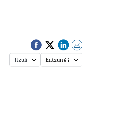
Itzuli
Entzun