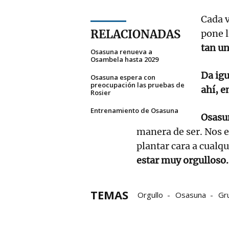
Cada v
RELACIONADAS
pone l
tan un
Osasuna renueva a
Osambela hasta 2029
Da igu
Osasuna espera con
preocupación las pruebas de
ahí, 
Rosier
Entrenamiento de Osasuna
Osasu
manera de ser. Nos 
plantar cara a cualqu
estar muy orgulloso.
TEMAS
Orgullo
Osasuna
Gr