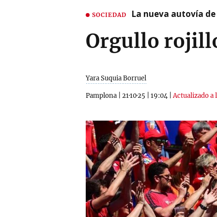
La nueva autovía de
SOCIEDAD
Orgullo rojill
Yara Suquia Borruel
Pamplona
|
21·10·25
|
19:04
|
Actualizado a 