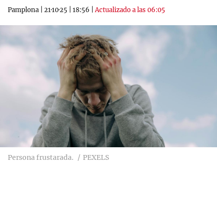
Pamplona
|
21·10·25
|
18:56
|
Actualizado a las 06:05
Persona frustarada.
PEXELS