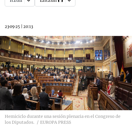
Itzuli
Entzun
23·09·25
|
20:13
Hemiciclo durante una sesión plenaria en el Congreso de
los Diputados.
EUROPA PRESS