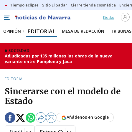
Tiempo eclipse
Sitio El Sadar
Cierre tienda cosmética
Encier
Kiosko
EDITORIAL
OPINIÓN
MESA DE REDACCIÓN
TRIBUNAS
SOCIEDAD
Adjudicadas por 135 millones las obras de la nueva
variante entre Pamplona y Jaca
EDITORIAL
Sincerarse con el modelo de
Estado
Añádenos en Google