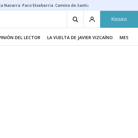
ia Navarra
Paco Etxeberria
Camino de Santiago
Eclipse solar en Nav
Kiosko
PINIÓN DEL LECTOR
LA VUELTA DE JAVIER VIZCAÍNO
MESA DE