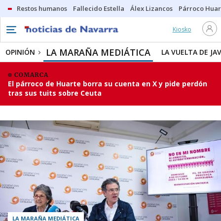
Restos humanos
Fallecido Estella
Álex Lizancos
Párroco Huar
Kiosko
LA MARAÑA MEDIÁTICA
OPINIÓN
LA VUELTA DE JA
COMARCA
El párroco de Huarte borra su cuenta en X y pide perdón
tras sus tuits sobre Ceuta
LA MARAÑA MEDIÁTICA