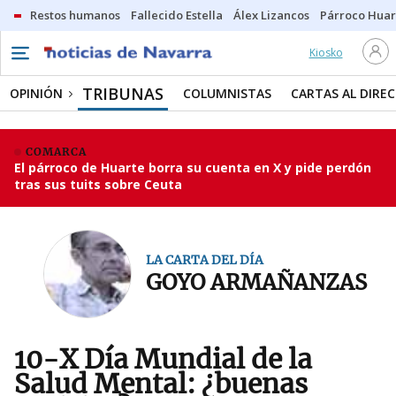
Restos humanos
Fallecido Estella
Álex Lizancos
Párroco Huar
Kiosko
TRIBUNAS
OPINIÓN
COLUMNISTAS
CARTAS AL DIRE
COMARCA
El párroco de Huarte borra su cuenta en X y pide perdón
tras sus tuits sobre Ceuta
LA CARTA DEL DÍA
GOYO ARMAÑANZAS
10-X Día Mundial de la
Salud Mental: ¿buenas