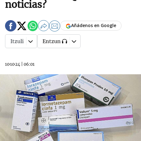
noticias?
Añádenos en Google
Itzuli
Entzun
10·10·24
|
06:01