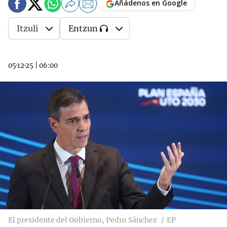
Añádenos en Google
Itzuli
Entzun
05·12·25
|
06:00
El presidente del Gobierno, Pedro Sánchez
EP