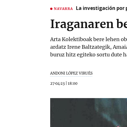
La investigación por 
NAVARRA
Iraganaren be
Arta Kolektiboak bere lehen ob
ardatz Irene Baltzategik, Ama
buruz hitz egiteko sortu dute h
ANDONI LÓPEZ VIRUÉS
27·04·23
|
18:00