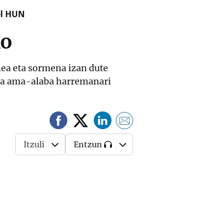
el HUN
ko
mea eta sormena izan dute
eta ama-alaba harremanari
Itzuli
Entzun