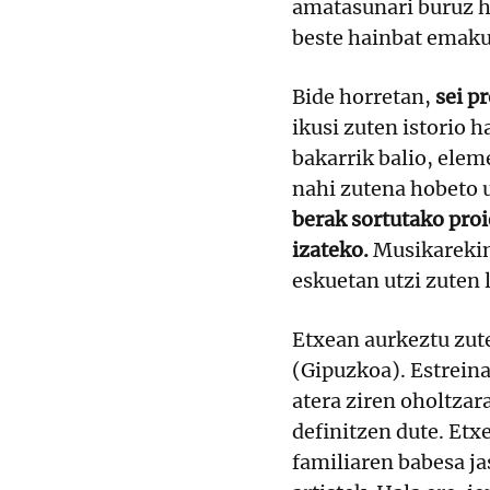
amatasunari buruz hi
beste hainbat emaku
Bide horretan,
sei p
ikusi zuten istorio 
bakarrik balio, elem
nahi zutena hobeto 
berak sortutako proi
izateko.
Musikarekin 
eskuetan utzi zuten 
Etxean aurkeztu zu
(Gipuzkoa). Estreina
atera ziren oholtzar
definitzen dute. Etx
familiaren babesa ja