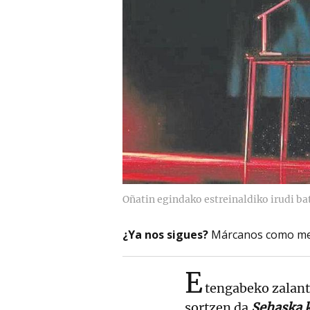
Oñatin egindako estreinaldiko irudi ba
¿Ya nos sigues?
Márcanos como me
E
tengabeko zalant
sortzen da
Sehaska k