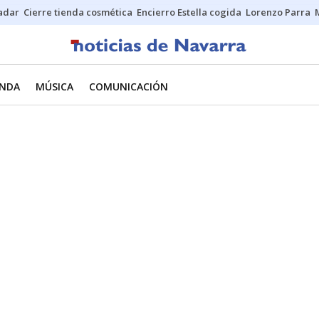
Sadar
Cierre tienda cosmética
Encierro Estella cogida
Lorenzo Parra
NDA
MÚSICA
COMUNICACIÓN