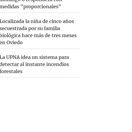
medidas "proporcionales"
Localizada la niña de cinco años
secuestrada por su familia
biológica hace más de tres meses
en Oviedo
La UPNA idea un sistema para
detectar al instante incendios
forestales