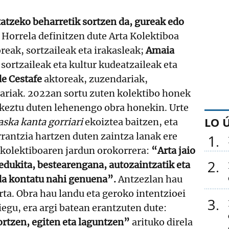
atzeko beharretik sortzen da, gureak edo
Horrela definitzen dute Arta Kolektiboa
reak, sortzaileak eta irakasleak;
Amaia
sortzaileak eta kultur kudeatzaileak eta
e Cestafe
aktoreak, zuzendariak,
zariak. 2022an sortu zuten kolektibo honek
rkeztu duten lehenengo obra honekin. Urte
LO 
ska kanta gorriari
ekoiztea baitzen, eta
rantzia hartzen duten zaintza lanak ere
1
 kolektiboaren jardun orokorrera:
“Arta jaio
2
edukita, bestearengana, autozaintzatik eta
 da kontatu nahi genuena”.
Antzezlan hau
rta. Obra hau landu eta geroko intentzioei
3
egu, era argi batean erantzuten dute:
ortzen, egiten eta laguntzen”
arituko direla