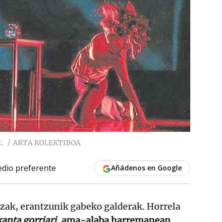
t.
ARTA KOLEKTIBOA
dio preferente
Añádenos en Google
zak, erantzunik gabeko galderak. Horrela
anta gorriari,
ama-alaba harremanean