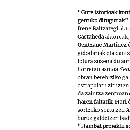
“Gure istorioak kont
gertuko ditugunak”.
Irene Baltzategi
akto
Castañeda
aktoreak, 
Gentzane Martínez d
gidoilariak eta dant
lotura zuzena du au
horretan asmoa
Seha
obran berebiziko gar
estrapolatu zituzten
da zaintza zentroan 
haren faltatik. Hori
sortzeko sortu zen A
buruz galdetzen badi
“Hainbat proiektu s