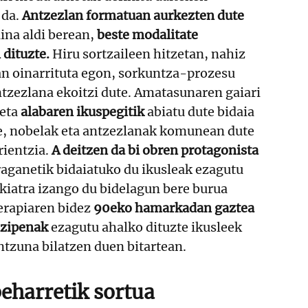
 da.
Antzezlan formatuan aurkezten dute
aina aldi berean,
beste modalitate
 dituzte.
Hiru sortzaileen hitzetan, nahiz
an oinarrituta egon, sorkuntza-prozesu
tzezlana ekoitzi dute. Amatasunaren gaiari
 eta
alabaren ikuspegitik
abiatu dute bidaia
te, nobelak eta antzezlanak komunean dute
rientzia.
A deitzen da bi obren protagonista
iraganetik bidaiatuko du ikusleak ezagutu
ikiatra izango du bidelagun bere burua
terapiaren bidez
90eko hamarkadan gaztea
izipenak
ezagutu ahalko dituzte ikusleek
ntzuna bilatzen duen bitartean.
eharretik sortua