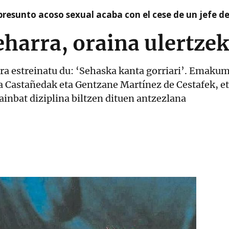
presunto acoso sexual acaba con el cese de un jefe d
harra, oraina ulertze
ra estreinatu du: ‘Sehaska kanta gorriari’. Emaku
ia Castañedak eta Gentzane Martínez de Cestafek, 
ainbat diziplina biltzen dituen antzezlana