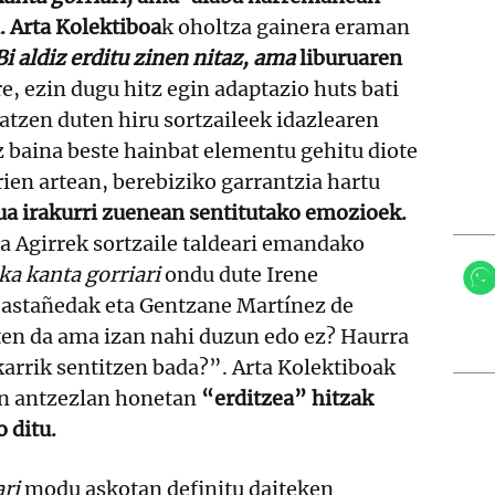
.
Arta Kolektiboa
k oholtza gainera eraman
Bi aldiz erditu zinen nitaz, ama
liburuaren
e, ezin dugu hitz egin adaptazio huts bati
atzen duten hiru sortzaileek idazlearen
z baina beste hainbat elementu gehitu diote
ien artean, berebiziko garrantzia hartu
ua irakurri zuenean sentitutako emozioek.
a Agirrek sortzaile taldeari emandako
ka kanta gorriari
ondu dute Irene
Castañedak eta Gentzane Martínez de
ten da ama izan nahi duzun edo ez? Haurra
arrik sentitzen bada?”. Arta Kolektiboak
uen antzezlan honetan
“erditzea” hitzak
 ditu.
ri
modu askotan definitu daiteken