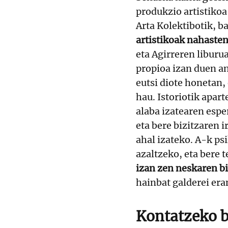
produkzio artistikoa
Arta Kolektibotik, b
artistikoak nahasten
eta Agirreren liburu
propioa izan duen an
eutsi diote honetan,
hau. Istoriotik apar
alaba izatearen espe
eta bere bizitzaren 
ahal izateko. A-k ps
azaltzeko, eta bere 
izan zen neskaren b
hainbat galderei era
Kontatzeko b