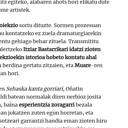
tz egiteko, alabaren ahots hori elikatu dute
me artistek.
roiekzio
sortu dituzte. Sormen prozesuan
hau kontatzeko ez zuela dramaturgiarekin
entu gehiago behar zituela. Transmititu
ulertzeko
Itziar Bastarrikari idatzi zioten
ekzioekin istorioa hobeto kontatu ahal
berdina gertatu zitzaien, eta
Muare
-ren
lan hori.
ten
Sehaska kanta gorriari,
Oñatin
ldi batean normalak diren nerbioz josita
a, baina
esperientzia zoragarri
bezala
ean jokatzen zuten egun horretan, eta
sotzeari garrantzi handia eman zioten hiru