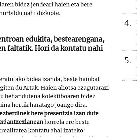
alaren bidez jendeari haien eta bere
hurbildu nahi dizkiote.
4
zentroan edukita, bestearengana,
n faltatik. Hori da kontatu nahi
5
ratutako bidea izanda, beste hainbat
giten du Artak. Haien ahotsa ezagutarazi
tu behar dutena kolektiboaren bidez
aina hortik haratago joango dira.
 ezberdinek bere presentzia izan dute
ri
antzezlanean
horrela ere beste
ealitatea kontatu ahal izateko: