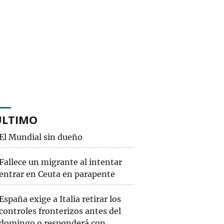
ÚLTIMO
El Mundial sin dueño
Fallece un migrante al intentar
entrar en Ceuta en parapente
España exige a Italia retirar los
controles fronterizos antes del
domingo o responderá con