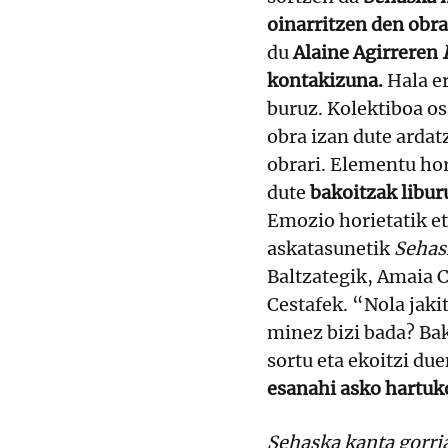
oinarritzen den obra
du
Alaine Agirreren
kontakizuna.
Hala er
buruz. Kolektiboa os
obra izan dute ardat
obrari. Elementu hor
dute
bakoitzak libur
Emozio horietatik et
askatasunetik
Sehas
Baltzategik, Amaia 
Cestafek. “Nola jaki
minez bizi bada? Bak
sortu eta ekoitzi d
esanahi asko hartuko
Sehaska kanta gorria