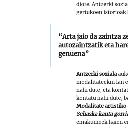
diote. Antzerki sozi
gertukoen istorioak 
“Arta jaio da zaintza 
autozaintzatik eta hare
genuena”
Antzerki soziala
auke
modalitateekin lan e
nahi dute, eta konta
kontatu nahi dute, b
Modalitate artistiko
Sehaska kanta gorria
emakumeek haien err