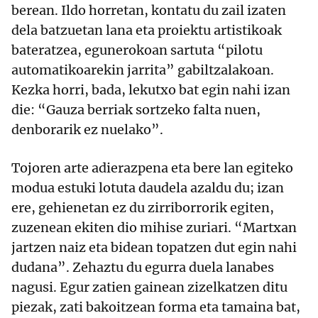
berean. Ildo horretan, kontatu du zail izaten
dela batzuetan lana eta proiektu artistikoak
bateratzea, egunerokoan sartuta “pilotu
automatikoarekin jarrita” gabiltzalakoan.
Kezka horri, bada, lekutxo bat egin nahi izan
die: “Gauza berriak sortzeko falta nuen,
denborarik ez nuelako”.
Tojoren arte adierazpena eta bere lan egiteko
modua estuki lotuta daudela azaldu du; izan
ere, gehienetan ez du zirriborrorik egiten,
zuzenean ekiten dio mihise zuriari. “Martxan
jartzen naiz eta bidean topatzen dut egin nahi
dudana”. Zehaztu du egurra duela lanabes
nagusi. Egur zatien gainean zizelkatzen ditu
piezak, zati bakoitzean forma eta tamaina bat,