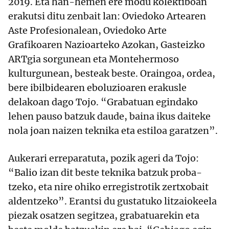
2019. Eta han-hemen ere modu kolektiboan
erakutsi ditu zenbait lan: Oviedoko Artearen
Aste Profesionalean, Oviedoko Arte
Grafikoaren Nazioarteko Azokan, Gasteizko
ARTgia sorgunean eta Montehermoso
kulturgunean, besteak beste. Oraingoa, ordea,
bere ibilbidearen eboluzioaren erakusle
delakoan dago Tojo. “Grabatuan egindako
lehen pauso batzuk daude, baina ikus daiteke
nola joan naizen teknika eta estiloa garatzen”.
Aukerari erreparatuta, pozik ageri da Tojo:
“Balio izan dit beste teknika batzuk proba-
tzeko, eta nire ohiko erregistrotik zertxobait
aldentzeko”. Erantsi du gustatuko litzaiokeela
piezak osatzen segitzea, grabatuarekin eta