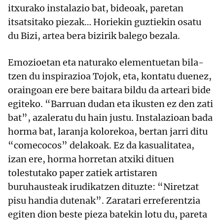
itxurako instalazio bat, bideoak, paretan
itsatsitako piezak… Horiekin guztiekin osatu
du Bizi, artea bera bizirik balego bezala.
Emozioetan eta naturako elementuetan bila-
tzen du inspirazioa Tojok, eta, kontatu duenez,
oraingoan ere bere baitara bildu da arteari bide
egiteko. “Barruan dudan eta ikusten ez den zati
bat”, azaleratu du hain justu. Instalazioan bada
horma bat, laranja kolorekoa, bertan jarri ditu
“comecocos” delakoak. Ez da kasualitatea,
izan ere, horma horretan atxiki dituen
tolestutako paper zatiek artistaren
buruhausteak irudikatzen dituzte: “Niretzat
pisu handia dutenak”. Zaratari erreferentzia
egiten dion beste pieza batekin lotu du, pareta