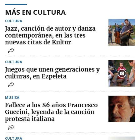
MÁS EN CULTURA
CULTURA
Jazz, canción de autor y danza
contemporánea, en las tres
nuevas citas de Kultur
CULTURA
Juegos que unen generaciones y
culturas, en Ezpeleta
MÚSICA
Fallece a los 86 años Francesco
Guccini, leyenda de la canción
protesta italiana
CULTURA