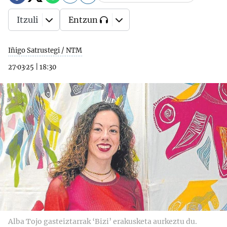
Itzuli
Entzun
Iñigo Satrustegi / NTM
27·03·25
|
18:30
Alba Tojo gasteiztarrak ‘Bizi’ erakusketa aurkeztu du.