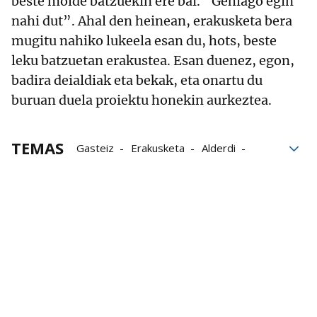
beste molde batzuekin ere bai. “Gehiago egin
nahi dut”. Ahal den heinean, erakusketa bera
mugitu nahiko lukeela esan du, hots, beste
leku batzuetan erakustea. Esan duenez, egon,
badira deialdiak eta bekak, eta onartu du
buruan duela proiektu honekin aurkeztea.
TEMAS
Gasteiz
Erakusketa
Alderdi
Honen
Aukera