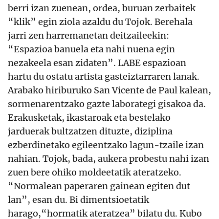
berri izan zuenean, ordea, buruan zerbaitek
“klik” egin ziola azaldu du Tojok. Berehala
jarri zen harremanetan deitzaileekin:
“Espazioa banuela eta nahi nuena egin
nezakeela esan zidaten”. LABE espazioan
hartu du ostatu artista gasteiztarraren lanak.
Arabako hiriburuko San Vicente de Paul kalean,
sormenarentzako gazte laborategi gisakoa da.
Erakusketak, ikastaroak eta bestelako
jarduerak bultzatzen dituzte, diziplina
ezberdinetako egileentzako lagun-tzaile izan
nahian. Tojok, bada, aukera probestu nahi izan
zuen bere ohiko moldeetatik ateratzeko.
“Normalean paperaren gainean egiten dut
lan”, esan du. Bi dimentsioetatik
harago,“hormatik ateratzea” bilatu du. Kubo