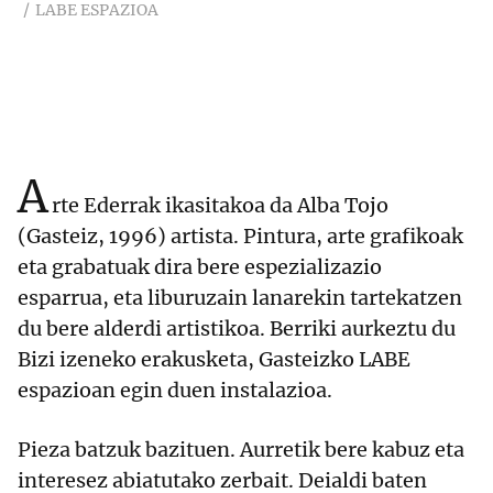
LABE ESPAZIOA
A
rte Ederrak ikasitakoa da Alba Tojo
(Gasteiz, 1996) artista. Pintura, arte grafikoak
eta grabatuak dira bere espezializazio
esparrua, eta liburuzain lanarekin tartekatzen
du bere alderdi artistikoa. Berriki aurkeztu du
Bizi izeneko erakusketa, Gasteizko LABE
espazioan egin duen instalazioa.
Pieza batzuk bazituen. Aurretik bere kabuz eta
interesez abiatutako zerbait. Deialdi baten