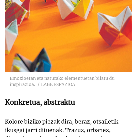
Emozioetan eta naturako elementuetan bilatu du
inspirazioa.
LABE ESPAZIOA
Konkretua, abstraktu
Kolore biziko piezak dira, beraz, otsailetik
ikusgai jarri dituenak. Trazuz, orbanez,