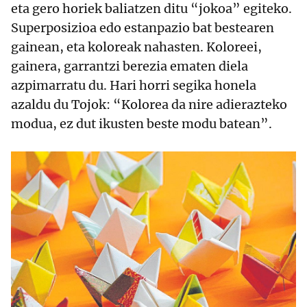
eta gero horiek baliatzen ditu “jokoa” egiteko.
Superposizioa edo estanpazio bat bestearen
gainean, eta koloreak nahasten. Koloreei,
gainera, garrantzi berezia ematen diela
azpimarratu du. Hari horri segika honela
azaldu du Tojok: “Kolorea da nire adierazteko
modua, ez dut ikusten beste modu batean”.