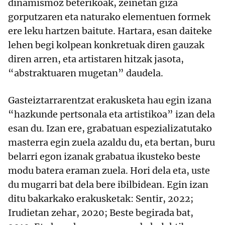
dinamismoz beterikoak, zeinetan giza
gorputzaren eta naturako elementuen formek
ere leku hartzen baitute. Hartara, esan daiteke
lehen begi kolpean konkretuak diren gauzak
diren arren, eta artistaren hitzak jasota,
“abstraktuaren mugetan” daudela.
Gasteiztarrarentzat erakusketa hau egin izana
“hazkunde pertsonala eta artistikoa” izan dela
esan du. Izan ere, grabatuan espezializatutako
masterra egin zuela azaldu du, eta bertan, buru
belarri egon izanak grabatua ikusteko beste
modu batera eraman zuela. Hori dela eta, uste
du mugarri bat dela bere ibilbidean. Egin izan
ditu bakarkako erakusketak: Sentir, 2022;
Irudietan zehar, 2020; Beste begirada bat,