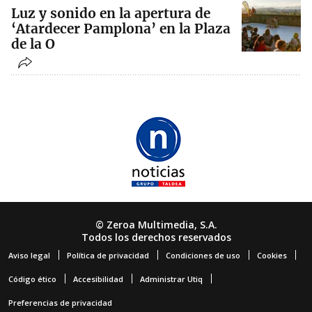
Luz y sonido en la apertura de
‘Atardecer Pamplona’ en la Plaza
de la O
© Zeroa Multimedia, S.A.
Todos los derechos reservados
Aviso legal
Política de privacidad
Condiciones de uso
Cookies
Código ético
Accesibilidad
Administrar Utiq
Preferencias de privacidad