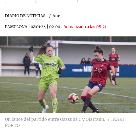
DIARIO DE NOTICIAS
Ane
PAMPLONA
|
08·01·24
|
02:00
|
Actualizado a las 08:21
Un lance del partido entre Osasuna C y Oiartzun.
IÑAKI
PORTO