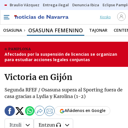
Braulio Vázquez
Entrega ilegal
Denuncia Ibiza
Eclipse Pamp
Kiosko
OSASUNA FEMENINO
OSASUNA
TAJONAR
CENTE
PAMPLONA
Afectados por la suspensión de licencias se organizan
para estudiar acciones legales conjuntas
Victoria en Gijón
Segunda RFEF / Osasuna supera al Sporting fuera de
casa gracias a Lydia y Karolina (1-2)
Añádenos en Google
Itzuli
Entzun