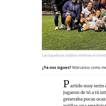
Las jugadoras rojillas celebran el triun
¿Ya nos sigues?
Márcanos como me
P
artido muy serio 
jugaron de tú a tú i
generaba pocas ocasi
rojillas una revulsiv