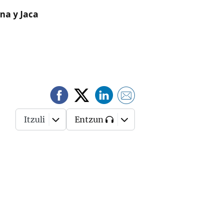
na y Jaca
Itzuli
Entzun