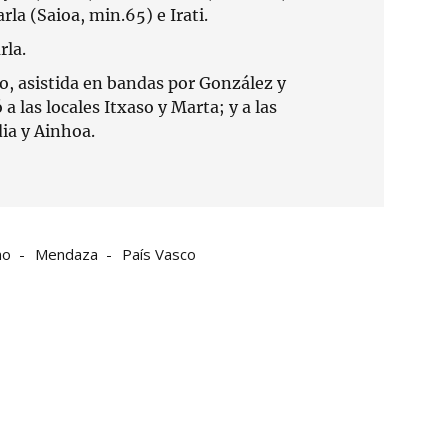
rla (Saioa, min.65) e Irati.
rla.
o, asistida en bandas por González y
las locales Itxaso y Marta; y a las
dia y Ainhoa.
no
Mendaza
País Vasco