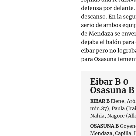
defensa por delante. 
descanso. En la seg
serio de ambos equip
de Mendaza se envene
dejaba el balón para
eibar pero no lograb
para Osasuna femen
Eibar B 0
Osasuna B 
EIBAR B
Elene, Aró
min.87), Paula (Ira
Nahia, Nagore (All
OSASUNA B
Goyene
Mendaza, Capilla, L