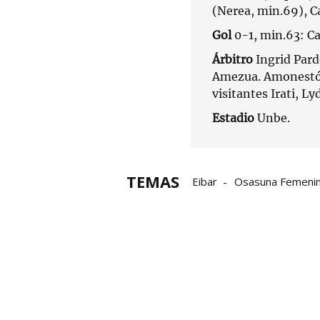
(Nerea, min.69), Ca
Gol
0-1, min.63: Ca
Árbitro
Ingrid Pard
Amezua. Amonestó a 
visitantes Irati, Ly
Estadio
Unbe.
TEMAS
Eibar
Osasuna Femeni