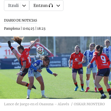
Itzuli
Entzun
DIARIO DE NOTICIAS
Pamplona
|
11·04·25
|
18:23
Lance de juego en el Osasuna – Alavés
OSKAR MONTERO