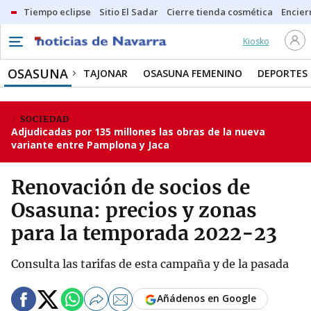
Tiempo eclipse
Sitio El Sadar
Cierre tienda cosmética
Encier
Kiosko
OSASUNA
TAJONAR
OSASUNA FEMENINO
DEPORTES
SOCIEDAD
Adjudicadas por 135 millones las obras de la nueva
variante entre Pamplona y Jaca
Renovación de socios de
Osasuna: precios y zonas
para la temporada 2022-23
Consulta las tarifas de esta campaña y de la pasada
Añádenos en Google