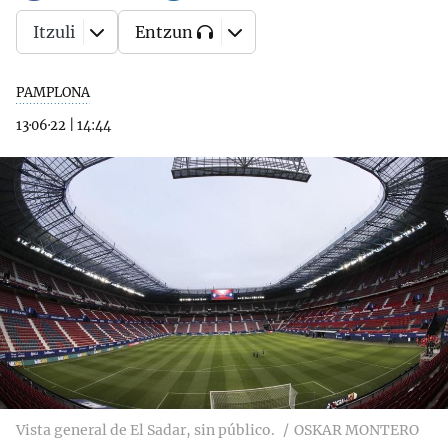
Itzuli
Entzun
PAMPLONA
13·06·22
|
14:44
Vista general de El Sadar, sin público.
OSKAR MONTERO