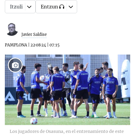
Itzuli
Entzun
Javier Saldise
PAMPLONA
|
22·08·24
|
07:15
15
Los jugadores de Osasuna, en el entrenamiento de este