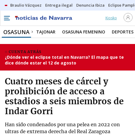
Braulio Vázquez
Entrega ilegal
Denuncia Ibiza
Eclipse Pamp
Kiosko
OSASUNA
TAJONAR
OSASUNA FEMENINO
DEPORTES
CUENTA ATRÁS
¿Dónde ver el eclipse total en Navarra? El mapa que te
dice dónde estar el 12 de agosto
Cuatro meses de cárcel y
prohibición de acceso a
estadios a seis miembros de
Indar Gorri
Han sido condenados por una pelea en 2022 con
ultras de extrema derecha del Real Zaragoza