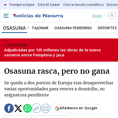
Tiempo eclipse
Sitio El Sadar
Cierre tienda cosmética
Encier
Kiosko
OSASUNA
TAJONAR
OSASUNA FEMENINO
DEPORTES
SOCIEDAD
Adjudicadas por 135 millones las obras de la nueva
variante entre Pamplona y Jaca
Osasuna rasca, pero no gana
Se queda a dos puntos de Europa tras desaprovechar
varias oportunidades para vencer a domicilio, su
asignatura pendiente
Añádenos en Google