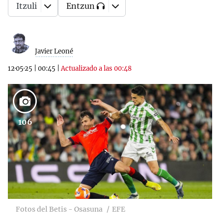
Itzuli
Entzun
Javier Leoné
12·05·25
|
00:45
|
Actualizado a las 00:48
106
Fotos del Betis - Osasuna
EFE