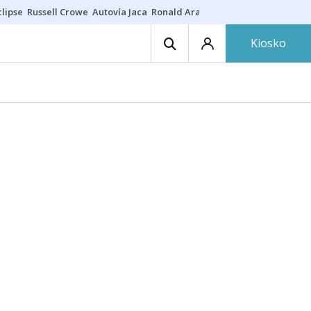
lipse
Russell Crowe
Autovía Jaca
Ronald Araújo
Prohibiciones eclips
Kiosko