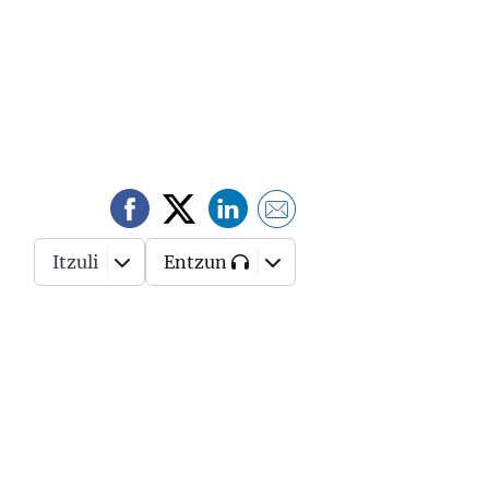
Itzuli
Entzun