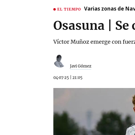
Varias zonas de Nav
EL TIEMPO
Osasuna | Se 
Víctor Muñoz emerge con fuerza 
Javi Gómez
04·07·25
|
21:05