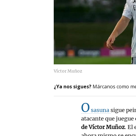
Víctor Muñoz
¿Ya nos sigues?
Márcanos como me
O
sasuna
sigue pei
atacante que juegue
de Víctor Muñoz
. El
ahora mismo se encu