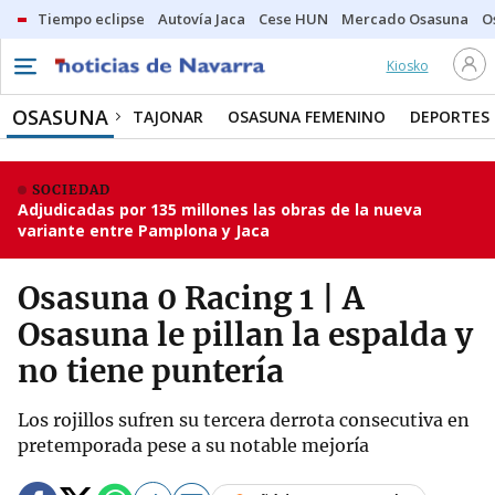
Tiempo eclipse
Autovía Jaca
Cese HUN
Mercado Osasuna
O
Kiosko
OSASUNA
TAJONAR
OSASUNA FEMENINO
DEPORTES
SOCIEDAD
Adjudicadas por 135 millones las obras de la nueva
variante entre Pamplona y Jaca
Osasuna 0 Racing 1 | A
Osasuna le pillan la espalda y
no tiene puntería
Los rojillos sufren su tercera derrota consecutiva en
pretemporada pese a su notable mejoría