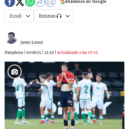
Añádenos en Google
Itzuli
Entzun
Javier Leoné
Pamplona
|
02·08·25
|
21:19
|
Actualizado a las 07:15
42