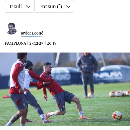
Itzuli
Entzun
Javier Leoné
PAMPLONA
|
23·12·25
|
20:17