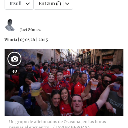
Itzuli
Entzun
Javi Gómez
Vitoria
|
05·04·26
|
20:15
30
Un grupo de aficionados de Osasuna, en las horas
previas al encuentro.
JAVIER BERGASA