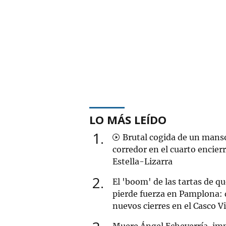
LO MÁS LEÍDO
1
Brutal cogida de un mans
corredor en el cuarto encier
Estella-Lizarra
2
El 'boom' de las tartas de q
pierde fuerza en Pamplona: 
nuevos cierres en el Casco V
Muere Ángel Echeverría, im