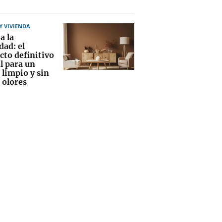
 VIVIENDA
a la
ad: el
cto definitivo
l para un
 limpio y sin
 olores