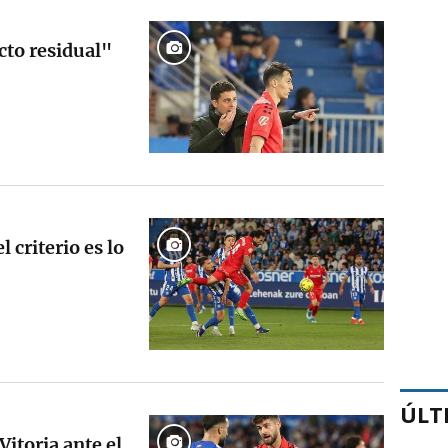
cto residual"
 criterio es lo
ÚLT
itoria ante el