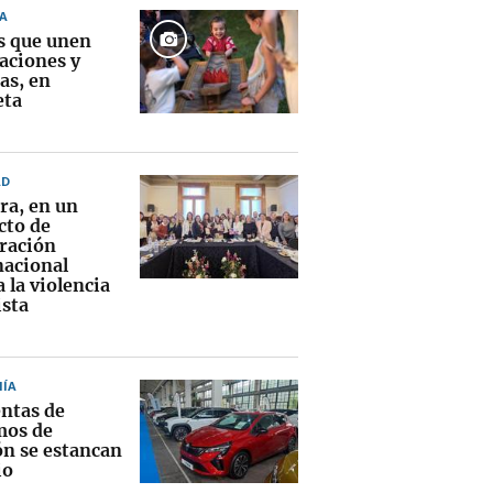
A
s que unen
aciones y
as, en
eta
AD
ra, en un
cto de
ración
nacional
 la violencia
sta
ÍA
entas de
mos de
ón se estancan
io