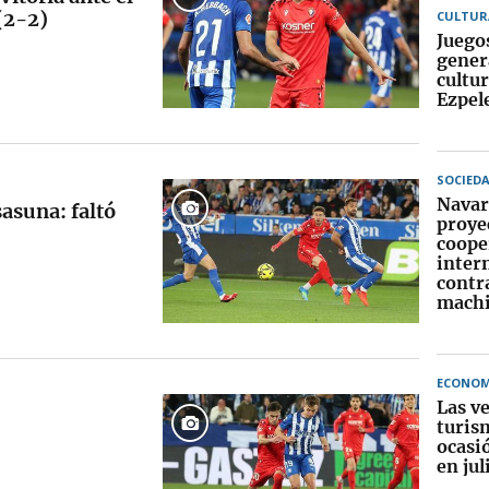
(2-2)
CULTUR
Juego
gener
cultur
Ezpel
SOCIED
Navar
asuna: faltó
proye
coope
inter
contra
machi
ECONOM
Las v
turis
ocasi
en jul