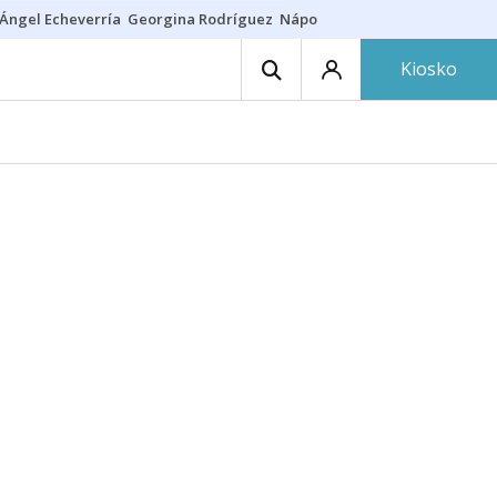
Ángel Echeverría
Georgina Rodríguez
Nápoles - Osasuna
Insultos rac
Kiosko