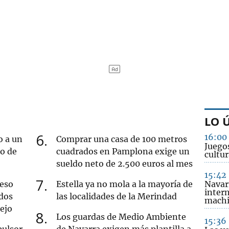
LO 
6
16:00
o a un
Comprar una casa de 100 metros
Juego
ro de
cuadrados en Pamplona exige un
cultur
sueldo neto de 2.500 euros al mes
15:42
7
ueso
Estella ya no mola a la mayoría de
Navar
intern
dos
las localidades de la Merindad
machi
iejo
8
Los guardas de Medio Ambiente
15:36
pulsor
de Navarra exigen más plantilla a