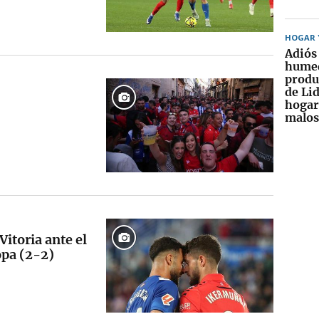
HOGAR Y
Adiós 
humed
produ
de Lid
hogar
malos
itoria ante el
opa (2-2)