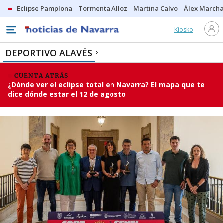
Eclipse Pamplona
Tormenta Alloz
Martina Calvo
Álex Marcha
Kiosko
DEPORTIVO ALAVÉS
CUENTA ATRÁS
¿Dónde ver el eclipse total en Navarra? El mapa que te
dice dónde estar el 12 de agosto