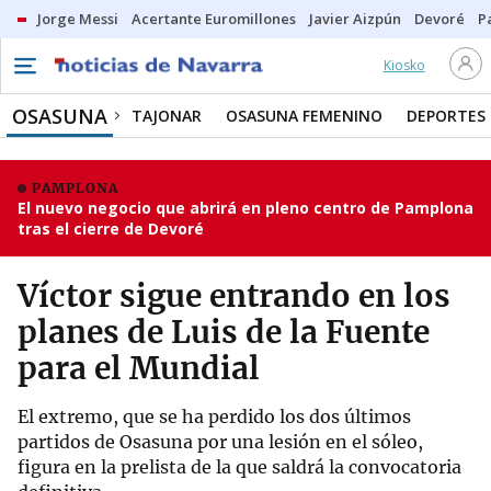
Jorge Messi
Acertante Euromillones
Javier Aizpún
Devoré
P
Kiosko
OSASUNA
TAJONAR
OSASUNA FEMENINO
DEPORTES
PAMPLONA
El nuevo negocio que abrirá en pleno centro de Pamplona
tras el cierre de Devoré
Víctor sigue entrando en los
planes de Luis de la Fuente
para el Mundial
El extremo, que se ha perdido los dos últimos
partidos de Osasuna por una lesión en el sóleo,
figura en la prelista de la que saldrá la convocatoria