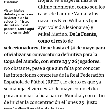
riojano va a esperar hasta el
Osasuna"
último momento, como son los
Víctor Muñoz
casos de Lamine Yamal y los
debuta y marca en
la victoria de la
navarros Nico Williams (que
selección: "Estoy
disfrutando del
ayer volvió a lesionarse) y
proceso, tanto aquí
como en mi club"
Mikel Merino.
De la Fuente,
como el resto de
seleccionadores, tiene hasta el 30 de mayo para
oficializar su convocatoria definitiva para la
Copa del Mundo, con entre 23 y 26 jugadores.
No obstante, pese a que aún falta por conocer
las intenciones concretas de la Real Federación
Española de Fútbol (RFEF), lo cierto es que ya
se maneja el viernes 22 de mayo como el día
para anunciar la lista para el Mundial, con el fin
de iniciar la concentración el lunes 25, justo