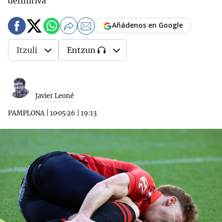
definitiva
Añádenos en Google
Itzuli
Entzun
Javier Leoné
PAMPLONA
|
10·05·26
|
19:13