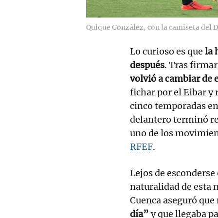
Quique González, con la camiseta del De
Lo curioso es que
la 
después
. Tras firma
volvió a cambiar de 
fichar por el Eibar y
cinco temporadas en I
delantero terminó r
uno de los movimien
RFEF
.
Lejos de esconderse 
naturalidad de esta 
Cuenca aseguró que
día”
y que llegaba pa