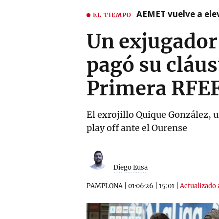
AEMET vuelve a ele
EL TIEMPO
Un exjugador 
pagó su cláus
Primera RFEF
El exrojillo Quique González, u
play off ante el Ourense
Diego Eusa
PAMPLONA
|
01·06·26
|
15:01
|
Actualizado 