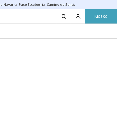
ia Navarra
Paco Etxeberria
Camino de Santiago
Eclipse solar en Nav
Kiosko