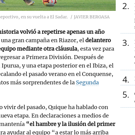
2
portivo, en su vuelta a El Sadar.
JAVIER BERGASA
historia volvió a repetirse apenas un año
r una gran campaña en Riazor, el
delantero
3
equipo mediante otra cláusula
, esta vez para
 regresar a Primera División. Después de
purua, y una etapa posterior en el Ibiza, el
ecalando el pasado verano en el Conquense,
4
tos más sorprendentes de la
Segunda
5
o vivir del pasado, Quique ha hablado con
nueva etapa. En declaraciones a medios de
 mantenía
“el hambre y la ilusión del primer
ra ayudar al equipo “a estar lo más arriba