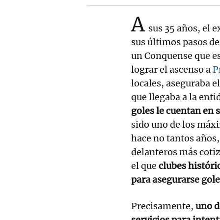
A
sus 35 años, el e
sus últimos pasos de 
un Conquense que est
lograr el ascenso a
P
locales, aseguraba e
que llegaba a la ent
goles le cuentan en s
sido uno de los máxi
hace no tantos años, 
delanteros más coti
el que
clubes históri
para asegurarse gole
Precisamente,
uno d
servicios para intent