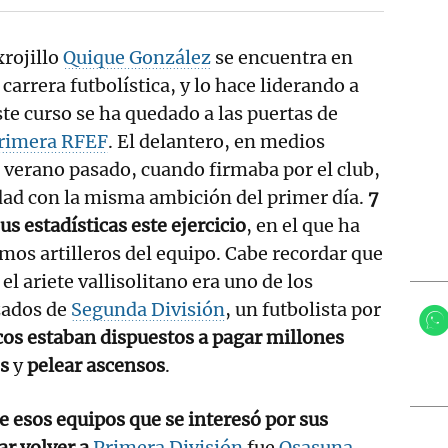
xrojillo
Quique González
se encuentra en
carrera futbolística, y lo hace liderando a
e curso se ha quedado a las puertas de
rimera RFEF
. El delantero, en medios
l verano pasado, cuando firmaba por el club,
idad con la misma ambición del primer día.
7
us estadísticas este ejercicio
, en el que ha
mos artilleros del equipo. Cabe recordar que
el ariete vallisolitano era uno de los
zados de
Segunda División
, un futbolista por
cos estaban dispuestos a pagar millones
s
y
pelear ascensos
.
e esos equipos que se interesó por sus
ar volver a
Primera División
fue
Osasuna
.