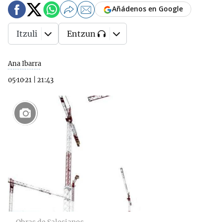
Añádenos en Google
Itzuli
Entzun
Ana Ibarra
05·10·21
|
21:43
6