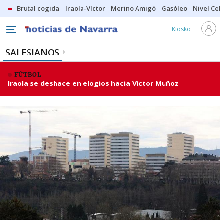
Brutal cogida
Iraola-Víctor
Merino Amigó
Gasóleo
Nivel Ce
Kiosko
SALESIANOS
FÚTBOL
Iraola se deshace en elogios hacia Víctor Muñoz