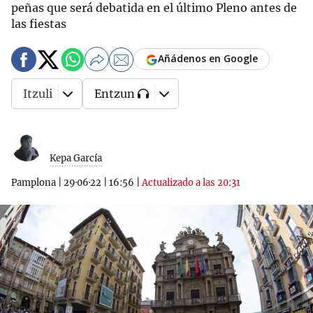
peñas que será debatida en el último Pleno antes de
las fiestas
Añádenos en Google
Itzuli
Entzun
Kepa García
Pamplona
|
29·06·22
|
16:56
|
Actualizado a las 20:31