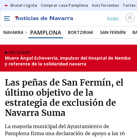
Brutal cogida
Comprar casa Pamplona
Aoiz feriantes
Tartas
Kiosko
PAMPLONA
NAVARRA
BORTZIRIAK
SAN FERMÍN
B
SOCIEDAD
Muere Ángel Echeverría, impulsor del Hospital de Nemba
y referente de la solidaridad navarra
Las peñas de San Fermín, el
último objetivo de la
estrategia de exclusión de
Navarra Suma
La mayoría municipal del Ayuntamiento de
Pamplona firma una declaración de apoyo a las 16