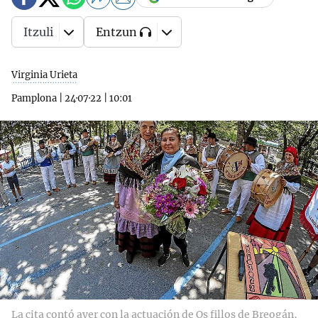
Itzuli
Entzun
Virginia Urieta
Pamplona
|
24·07·22
|
10:01
La cita contó ayer con la actuación de Os fillos de Breogán,