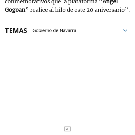
conmemorativos que la plataforma “
Angel
Gogoan
” realice al hilo de este 20 aniversario”.
TEMAS
Gobierno de Navarra
Motivación política
Política
víctimas
Familia
Pamplona
Ayuntamiento de Pamplona
Ángel Berrueta
11-M
11M
Atentados del 11M
Atentados 11M