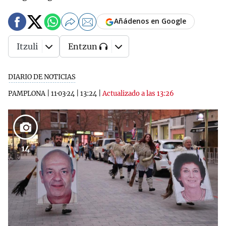
Añádenos en Google
Itzuli
Entzun
DIARIO DE NOTICIAS
PAMPLONA
|
11·03·24
|
13:24
|
Actualizado a las 13:26
14