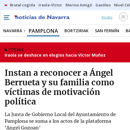
Brutal cogida
Iraola-Víctor
Merino Amigó
Gasóleo
Nivel Ce
Kiosko
PAMPLONA
NAVARRA
BORTZIRIAK
SAN FERMÍN
B
FÚTBOL
Iraola se deshace en elogios hacia Víctor Muñoz
Instan a reconocer a Ángel
Berrueta y su familia como
víctimas de motivación
política
La Junta de Gobierno Local del Ayuntamiento de
Pamplona se suma a los actos de la plataforma
‘Angel Gogoan’