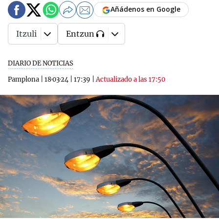
Añádenos en Google
Itzuli
Entzun
DIARIO DE NOTICIAS
Pamplona
|
18·03·24
|
17:39
|
Actualizado a las 17:50