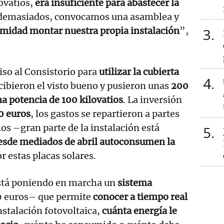
ovatios,
era insuficiente para abastecer la
demasiados, convocamos una asamblea y
midad montar nuestra propia instalación
”,
3
so al Consistorio para
utilizar la cubierta
4
cibieron el visto bueno y pusieron unas
200
na potencia de 100 kilovatios
. La inversión
0 euros
, los gastos se repartieron a partes
ios –gran parte de la instalación está
5
esde mediados de abril autoconsumen la
r estas placas solares.
tá poniendo en marcha un
sistema
 euros– que permite
conocer a tiempo real
nstalación fotovoltaica,
cuánta energía le