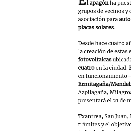
E
l apagón
ha puest
grupos de vecinos y
asociación para
auto
placas solares
.
Desde hace cuatro añ
la creación de estas 
fotovoltaicas
ubicad
cuatro
en la ciudad:
en funcionamiento
Ermitagaña/Mendeb
Azpilagaña, Milagros
presentará el 21 de 
Txantrea, San Juan, 
trámites y el objetiv