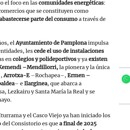
o el foco en las
comunidades energéticas
:
 comercios que se constituyen como
abastecerse parte del consumo
a través de
os, el
Ayuntamiento de Pamplona
impulsa
entidades, les
cede el uso de instalaciones
as en
colegios y polideportivos
y ya
existen
Kemendi –Mendillorri,
la pionera y la única
–,
Arrotxa-E
–Rochapea–,
Ermen –
aldea
– e
Ilarginea
, que abarca a
a, Lezkairu y Santa María la Real y se
mayo.
Iturrama y el Casco Viejo ya han iniciado los
o del Consistorio es que
a final de 2025