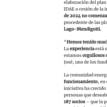
elaboración del plan
IDAE o cesión de la 
de 2024 no comenza
procedente de las pl
Lago-Mendigoiti.
“
Hemos tenido much
La
experiencia
está 
estamos
orgullosos 
José, uno de los fu
La comunidad energé
funcionamiento
, en
iniciativa ha crecid
personas que deseab
187 socios
– que la p