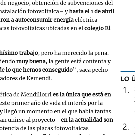
 de negocio, obtención de subvenciones del
instalación fotovoltaica– y
hasta el 1 de abril
ron a autoconsumir energía
eléctrica
acas fotovoltaicas ubicadas en el
colegio El
ísimo trabajo
, pero ha merecido la pena.
siendo
muy buena
, la gente está contenta y
de lo que hemos conseguido
”, saca pecho
LO 
ndadores de Kemendi.
1
tica de Mendillorri
es la única que está en
 este primer año de vida el interés por la
o y llegó un momento en el que había tantas
an unirse al proyecto –
en la actualidad son
2
otencia de las placas fotovoltaicas