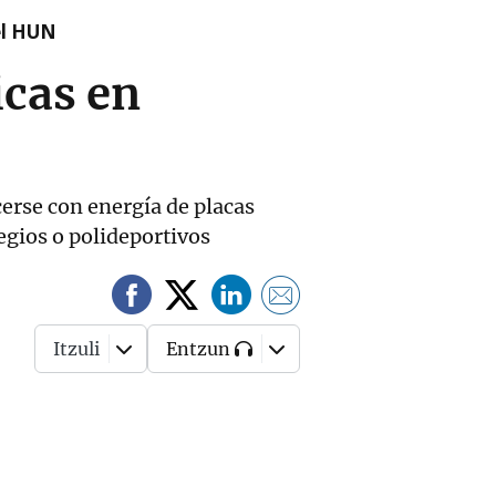
el HUN
icas en
erse con energía de placas
egios o polideportivos
Itzuli
Entzun