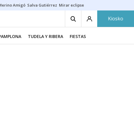
Merino Amigó
Salva Gutiérrez
Mirar eclipse
Iraola-Víctor
Ángel Eche
Kiosko
PAMPLONA
TUDELA Y RIBERA
FIESTAS