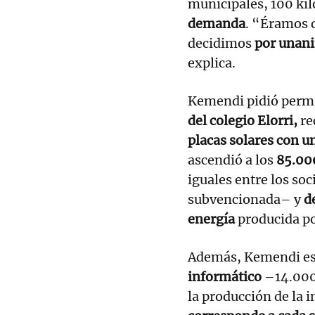
municipales, 100 kil
demanda
. “Éramos 
decidimos
por unani
explica.
Kemendi pidió permi
del colegio Elorri,
re
placas solares con u
ascendió a los
85.00
iguales entre los soc
subvencionada– y
d
energía
producida po
Además, Kemendi es
informático
–14.000
la producción de la i