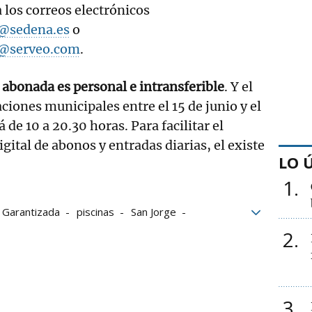
a los correos electrónicos
@sedena.es
o
i@serveo.com
.
 abonada es personal e intransferible
. Y el
aciones municipales entre el 15 de junio y el
 de 10 a 20.30 horas. Para facilitar el
gital de abonos y entradas diarias, el existe
LO 
1
 Garantizada
piscinas
San Jorge
Pamplona
Ayuntamiento de Pamplona
2
3