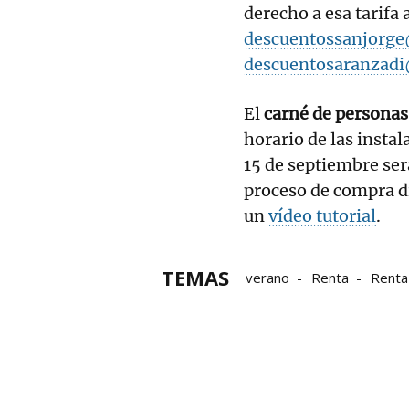
derecho a esa tarifa 
descuentossanjorge
descuentosaranzad
El
carné de personas
horario de las instal
15 de septiembre será
proceso de compra di
un
vídeo tutorial
.
TEMAS
verano
Renta
Renta
Descuentos
Aranzadi