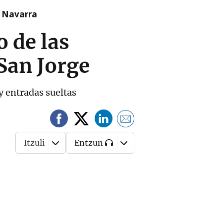
n Navarra
o de las
San Jorge
y entradas sueltas
Itzuli
Entzun