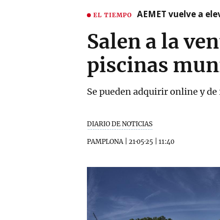
AEMET vuelve a ele
EL TIEMPO
Salen a la ve
piscinas muni
Se pueden adquirir online y de 
DIARIO DE NOTICIAS
PAMPLONA
|
21·05·25
|
11:40