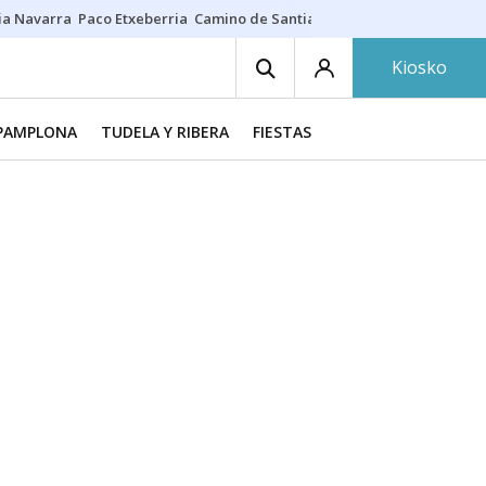
ia Navarra
Paco Etxeberria
Camino de Santiago
Eclipse solar en Nav
Kiosko
PAMPLONA
TUDELA Y RIBERA
FIESTAS