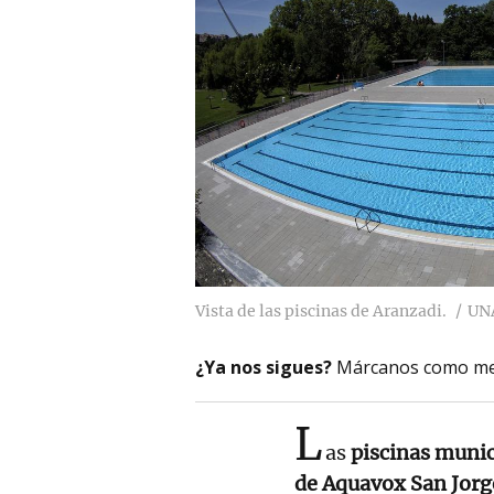
Vista de las piscinas de Aranzadi.
UN
¿Ya nos sigues?
Márcanos como me
L
as
piscinas munic
de Aquavox San Jorg