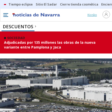
Tiempo eclipse
Sitio El Sadar
Cierre tienda cosmética
Encier
Kiosko
DESCUENTOS
SOCIEDAD
Adjudicadas por 135 millones las obras de la nueva
variante entre Pamplona y Jaca