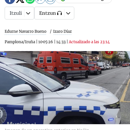
Itzuli
Entzun
Edurne Navarro Bueno
Izaro Díaz
Pamplona/Iruña
|
10·05·26
|
14:33
|
Actualizado a las 23:14