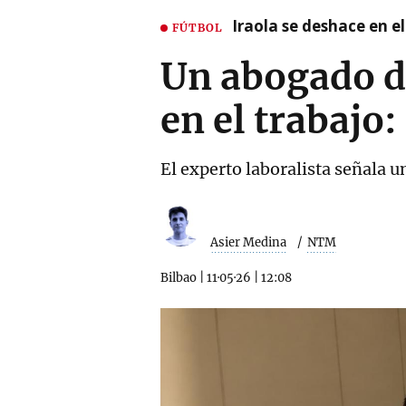
Iraola se deshace en e
FÚTBOL
Un abogado d
en el trabajo:
El experto laboralista señala u
Asier Medina
NTM
Bilbao
|
11·05·26
|
12:08