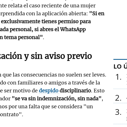
nte relata el caso reciente de una mujer
orprendida con la aplicación abierta:
"Si en
y exclusivamente tienes permiso para
nada personal, si abres el WhatsApp
n tema personal"
.
ación y sin aviso previo
LO 
1
n que las consecuencias no suelen ser leves.
do con familiares o amigos a través de la
de ser motivo de
despido
disciplinario
. Esto
2
jador
"se va sin indemnización, sin nada"
,
os por una falta que se considera "un
3
ontrato".