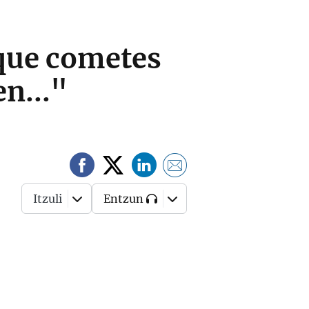
 que cometes
en..."
Itzuli
Entzun