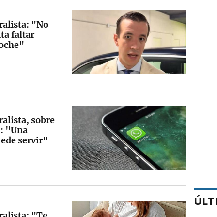
alista: "No
ta faltar
coche"
alista, sobre
n: "Una
ede servir"
ÚLT
alista: "Te