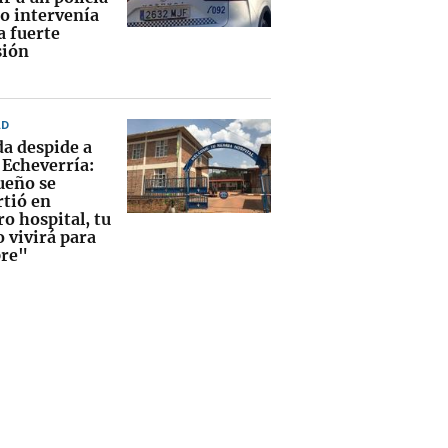
o intervenía
a fuerte
sión
AD
a despide a
 Echeverría:
ueño se
rtió en
o hospital, tu
 vivirá para
re"