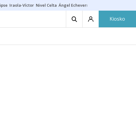
ipse
Iraola-Víctor
Nivel Celta
Ángel Echeverría
Obituario Ángel
Kiosko