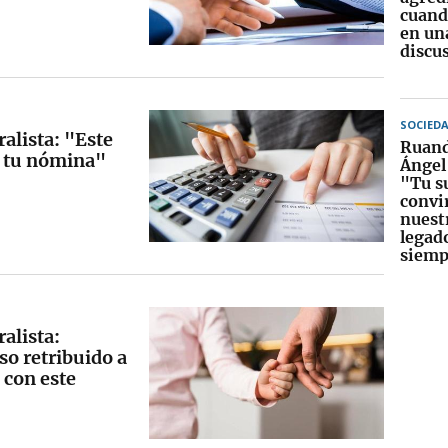
cuand
en un
discu
SOCIED
alista: "Este
Ruand
e tu nómina"
Ángel
"Tu s
convi
nuestr
legado
siemp
alista:
o retribuido a
 con este