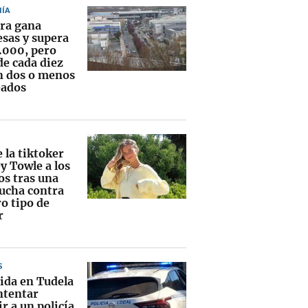
ÍA
ra gana
sas y supera
9.000, pero
de cada diez
n dos o menos
ados
 la tiktoker
y Towle a los
os tras una
lucha contra
o tipo de
r
S
ida en Tudela
ntentar
r a un policía