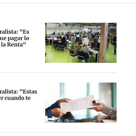
alista: "Es
ue pagar lo
e la Renta"
alista: "Estas
er cuando te