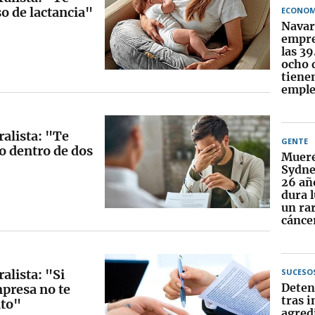
o de lactancia"
ECONOM
Navar
empre
las 3
ocho 
tiene
emple
alista: "Te
GENTE
o dentro de dos
Muere
Sydne
26 añ
dura 
un rar
cánce
alista: "Si
SUCESO
Deten
mpresa no te
tras i
ato"
agredi