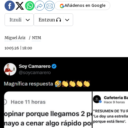
Añádenos en Google
Itzuli
Entzun
Miguel Áriz
NTM
10·05·26
|
18:00