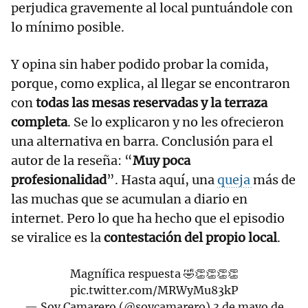
perjudica gravemente al local puntuándole con
lo mínimo posible.
Y opina sin haber podido probar la comida,
porque, como explica, al llegar se encontraron
con
todas las mesas reservadas y la terraza
completa
. Se lo explicaron y no les ofrecieron
una alternativa en barra. Conclusión para el
autor de la reseña: “
Muy poca
profesionalidad
”. Hasta aquí, una
queja
más de
las muchas que se acumulan a diario en
internet. Pero lo que ha hecho que el episodio
se viralice es la
contestación del propio local
.
Magnífica respuesta 🤣👏👏👏👏
pic.twitter.com/MRWyMu83kP
— Soy Camarero (@soycamarero)
3 de mayo de