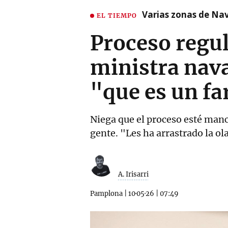
Varias zonas de Nav
EL TIEMPO
Proceso regul
ministra nava
"que es un fa
Niega que el proceso esté manch
gente. "Les ha arrastrado la o
A. Irisarri
Pamplona
|
10·05·26
|
07:49