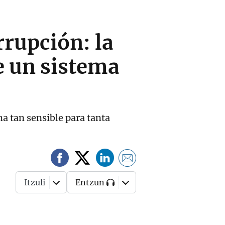
rrupción: la
e un sistema
ma tan sensible para tanta
Itzuli
Entzun