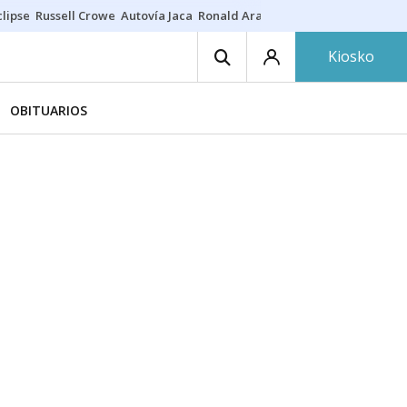
lipse
Russell Crowe
Autovía Jaca
Ronald Araújo
Prohibiciones eclips
Kiosko
OBITUARIOS